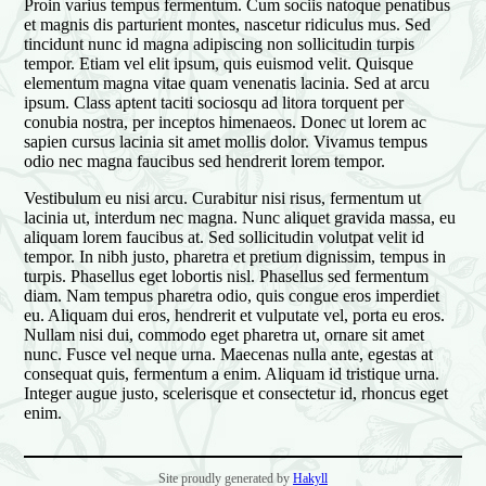
Proin varius tempus fermentum. Cum sociis natoque penatibus
et magnis dis parturient montes, nascetur ridiculus mus. Sed
tincidunt nunc id magna adipiscing non sollicitudin turpis
tempor. Etiam vel elit ipsum, quis euismod velit. Quisque
elementum magna vitae quam venenatis lacinia. Sed at arcu
ipsum. Class aptent taciti sociosqu ad litora torquent per
conubia nostra, per inceptos himenaeos. Donec ut lorem ac
sapien cursus lacinia sit amet mollis dolor. Vivamus tempus
odio nec magna faucibus sed hendrerit lorem tempor.
Vestibulum eu nisi arcu. Curabitur nisi risus, fermentum ut
lacinia ut, interdum nec magna. Nunc aliquet gravida massa, eu
aliquam lorem faucibus at. Sed sollicitudin volutpat velit id
tempor. In nibh justo, pharetra et pretium dignissim, tempus in
turpis. Phasellus eget lobortis nisl. Phasellus sed fermentum
diam. Nam tempus pharetra odio, quis congue eros imperdiet
eu. Aliquam dui eros, hendrerit et vulputate vel, porta eu eros.
Nullam nisi dui, commodo eget pharetra ut, ornare sit amet
nunc. Fusce vel neque urna. Maecenas nulla ante, egestas at
consequat quis, fermentum a enim. Aliquam id tristique urna.
Integer augue justo, scelerisque et consectetur id, rhoncus eget
enim.
Site proudly generated by
Hakyll