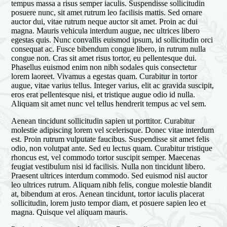
tempus massa a risus semper iaculis. Suspendisse sollicitudin
posuere nunc, sit amet rutrum leo facilisis mattis. Sed ornare
auctor dui, vitae rutrum neque auctor sit amet. Proin ac dui
magna. Mauris vehicula interdum augue, nec ultrices libero
egestas quis. Nunc convallis euismod ipsum, id sollicitudin orci
consequat ac. Fusce bibendum congue libero, in rutrum nulla
congue non. Cras sit amet risus tortor, eu pellentesque dui.
Phasellus euismod enim non nibh sodales quis consectetur
lorem laoreet. Vivamus a egestas quam. Curabitur in tortor
augue, vitae varius tellus. Integer varius, elit ac gravida suscipit,
eros erat pellentesque nisi, et tristique augue odio id nulla.
Aliquam sit amet nunc vel tellus hendrerit tempus ac vel sem.
Aenean tincidunt sollicitudin sapien ut porttitor. Curabitur
molestie adipiscing lorem vel scelerisque. Donec vitae interdum
est. Proin rutrum vulputate faucibus. Suspendisse sit amet felis
odio, non volutpat ante. Sed eu lectus quam. Curabitur tristique
rhoncus est, vel commodo tortor suscipit semper. Maecenas
feugiat vestibulum nisi id facilisis. Nulla non tincidunt libero.
Praesent ultrices interdum commodo. Sed euismod nisl auctor
leo ultrices rutrum. Aliquam nibh felis, congue molestie blandit
at, bibendum at eros. Aenean tincidunt, tortor iaculis placerat
sollicitudin, lorem justo tempor diam, et posuere sapien leo et
magna. Quisque vel aliquam mauris.